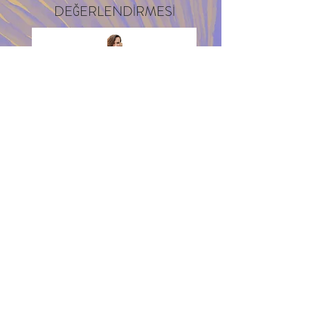
DEĞERLENDİRMESİ
Didem ÖZDEMİR
“Daha önce de tercih edip memnun
kaldığımız adres olarak bu yıl da
meydani otelde konakladık. Her
konuda ilgileri, güler yüzleri, konforlu ve
süper hijyenik odaları için çok teşekkür
ederiz. Kaldığımız odadaki yatak o kadar
rahattı ki, çarşafı kaldırıp markasına bile
bakıp not aldık. Uzun zamandır
uyuduğumuz en müthiş uykuydu :) İyi
ki varsın Meydani”