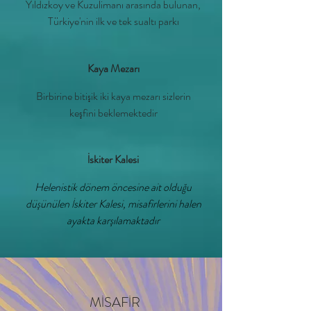
Yıldızkoy ve Kuzulimanı arasında bulunan,
Türkiye'nin ilk ve tek sualtı parkı
Kaya Mezarı
Birbirine bitişik iki kaya mezarı sizlerin
keşfini beklemektedir
İskiter Kalesi
Helenistik dönem öncesine ait olduğu
düşünülen İskiter Kalesi, misafirlerini halen
ayakta karşılamaktadır
MİSAFİR