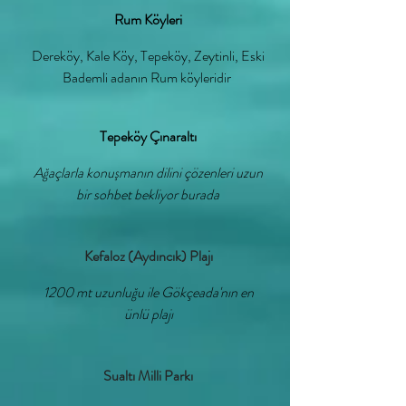
Rum Köyleri
Dereköy, Kale Köy, Tepeköy, Zeytinli, Eski
Bademli adanın Rum köyleridir
Tepeköy Çınaraltı
Ağaç­lar­la ko­nuş­ma­nın di­li­ni çö­zen­le­ri uzun
bir soh­bet bek­li­yor bu­ra­da
Kefaloz (Aydıncık) Plajı
1200 mt uzunluğu ile Gökçeada'nın en
ünlü plajı
Sualtı Milli Parkı