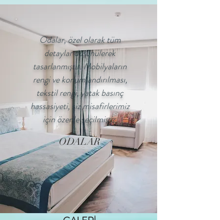
Odalar, özel olarak tüm
detaylar düşünülerek
tasarlanmıştır. Mobilyaların
rengi ve konumlandırılması,
tekstil rengi, yatak basınç
hassasiyeti, siz misafirlerimiz
için özenle seçilmiştir.
ODALAR