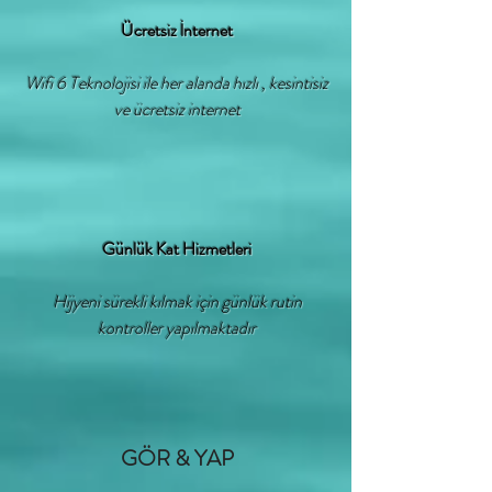
Ücretsiz İnternet
Wifi 6 Teknolojisi ile her alanda hızlı , kesintisiz
ve ücretsiz internet
Günlük Kat Hizmetleri
Hijyeni sürekli kılmak için günlük rutin
kontroller yapılmaktadır
GÖR & YAP