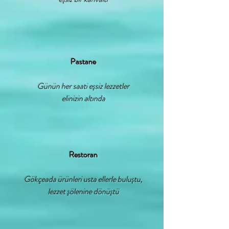
Pastane
Günün her saati eşsiz lezzetler
elinizin altında
Restoran
Gökçeada ürünleri usta ellerle buluştu,
lezzet şölenine dönüştü