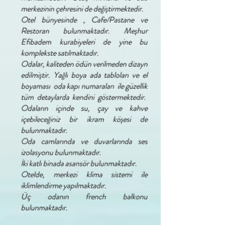
merkezinin çehresini de değiştirmektedir.
Otel bünyesinde , Cafe/Pastane ve
Restoran bulunmaktadır. Meşhur
Efibadem kurabiyeleri de yine bu
komplekste satılmaktadır.
Odalar, kaliteden ödün verilmeden dizayn
edilmiştir. Yağlı boya ada tabloları ve el
boyaması oda kapı numaraları ile güzellik
tüm detaylarda kendini göstermektedir.
Odaların içinde su, çay ve kahve
içebileceğiniz bir ikram köşesi de
bulunmaktadır.
Oda camlarında ve duvarlarında ses
izolasyonu bulunmaktadır.
İki katlı binada asansör bulunmaktadır.
Otelde, merkezi klima sistemi ile
iklimlendirme yapılmaktadır.
Üç odanın french balkonu
bulunmaktadır.