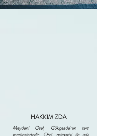
HAKKIMIZDA
Meydani Otel, Gökçeada'nın tam
merkezindedir. Otel, mimarisi ile ada